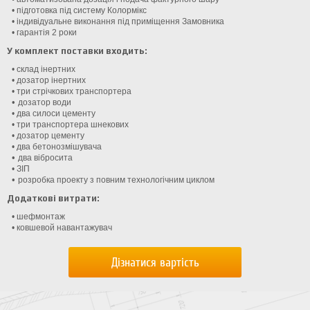
• підготовка під систему Колормікс
• індивідуальне виконання під приміщення Замовника
• гарантія 2 роки
У комплект поставки входить:
• склад інертних
• дозатор інертних
• три стрічкових транспортера
•
дозатор води
• два силоси цементу
• три транспортера шнекових
• дозатор цементу
• два бетонозмішувача
•
два вібросита
• ЗIП
•
розробка проекту з повним технологічним циклом
Додаткові витрати:
• шефмонтаж
• ковшевой навантажувач
Дізнатися вартість