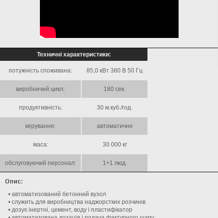
Техничні характеристики:
потужність споживана:
85,0 кВт 380 В 50 Гц
виробничий цикл:
180 сек.
продуктивність:
30 м.куб./год.
керування:
автоматичне
маса:
30 000 кг
обслуговуючий персонал:
1+1 люд.
Опис:
• автоматизований бетонний вузол
• служить для виробництва наджорстких розчинів
• дозує інертні, цемент, воду і пластифікатор
• автоматизована дозація і подача фактурного шару