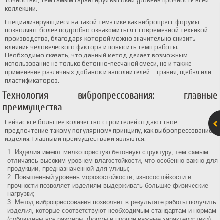
точностью, тем самым гарантируя высокий уровень прочности всей
коллекции.
Специализирующиеся на такой тематике как вибропресс форумы
позволяют более подробно ознакомиться с современной техникой
производства, благодаря которой можно значительно снизить
влияние человеческого фактора и повысить темп работы.
Необходимо сказать, что данный метод делает возможным
использование не только бетонно-песчаной смеси, но и также
применение различных добавок и наполнителей – гравия, щебня или
пластификаторов.
Технология вибропрессования: главные
преимущества
Сейчас все большее количество строителей отдают свое
предпочтение такому популярному принципу, как выбропрессование
изделия. Главными преимуществами являются:
Изделия имеют мелкопористую бетонную структуру, тем самым
отличаясь высоким уровнем влагостойкости, что особенно важно для
продукции, предназначенной для улицы;
Повышенный уровень морозостойкости, износостойкости и
прочности позволяет изделиям выдерживать большие физические
нагрузки;
Метод вибропрессования позволяет в результате работы получить
изделия, которые соответствуют необходимым стандартам и нормам
(соблюдены все размеры, формы и прочие важные характеристики).