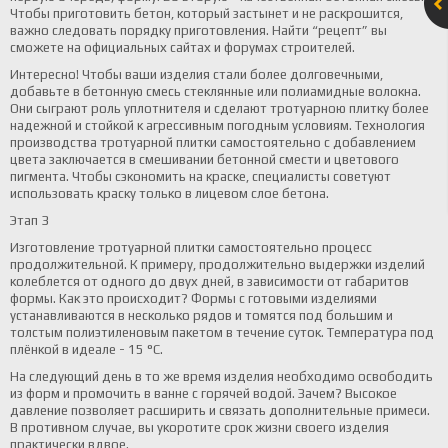
Чтобы приготовить бетон, который застынет и не раскрошится,
важно следовать порядку приготовления. Найти “рецепт” вы
сможете на официальных сайтах и форумах строителей.
Интересно! Чтобы ваши изделия стали более долговечными,
добавьте в бетонную смесь стеклянные или полиамидные волокна.
Они сыграют роль уплотнителя и сделают тротуарною плитку более
надежной и стойкой к агрессивным погодным условиям. Технология
производства тротуарной плитки самостоятельно с добавлением
цвета заключается в смешивании бетонной смести и цветового
пигмента. Чтобы сэкономить на краске, специалисты советуют
использовать краску только в лицевом слое бетона.
Этап 3
Изготовление тротуарной плитки самостоятельно процесс
продолжительной. К примеру, продолжительно выдержки изделий
колеблется от одного до двух дней, в зависимости от габаритов
формы. Как это происходит? Формы с готовыми изделиями
устанавливаются в несколько рядов и томятся под большим и
толстым полиэтиленовым пакетом в течение суток. Температура под
плёнкой в идеале - 15 °С.
На следующий день в то же время изделия необходимо освободить
из форм и промочить в ванне с горячей водой. Зачем? Высокое
давление позволяет расширить и связать дополнительные примеси.
В противном случае, вы укоротите срок жизни своего изделия
практически вдвое.