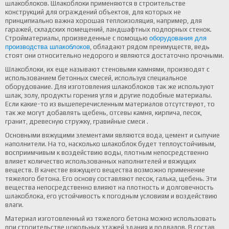
шлакоблоков.
Шлакоблоки применяются в строительстве
конструкций для ограждений объектов, для которых не
принципиально важна хорошая теплоизоляция, например, для
гаражей, складских помещений, ландшафтных подпорных стенок.
Стройматериалы, произведенные с помощью
оборудования для
производства шлакоблоков
, обладают рядом преимуществ, ведь
стоят они относительно недорого и являются достаточно прочными.
Шлакоблоки, их еще называют стеновыми камнями, производят с
использованием бетонных смесей, используя специальное
оборудование. Для изготовления шлакоблоков так же используют
шлак, золу, продукты горения угля и другие подобные материалы.
Если какие-то из вышеперечисленным материалов отсутствуют, то
так же могут добавлять щебень, отсевы камня, кирпича, песок,
гранит, древесную стружку, гравийные смеси .
Основными вяжущими элементами являются вода, цемент и сыпучие
наполнители. На то, насколько шлакоблок будет теплоустойчивым,
восприимчивым к воздействию воды, плотным непосредственно
влияет количество использованных наполнителей и вяжущих
веществ.
В качестве вяжущего вещества возможно применение
тяжелого бетона. Его основу составляют песок, галька, щебень. Эти
вещества непосредственно влияют на плотность и долговечность
шлакоблока, его устойчивость к погодным условиям и воздействию
влаги.
Материал изготовленный из тяжелого бетона можно использовать
при строительстве цокольных этажей здания и подвалов.
В состав