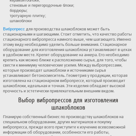
керамзитоблоки;
стеновые и перегородочные блоки;
бордюры;
тротуарную плитку;
шлакоблоки
Вибропресс
для производства шлакоблоков может быть
стационарными и шагающими. Стоит отметить, что качество работы
стационарного вибропресса намного выше, чем шагающего. Именно
этому виду необходимо уделить больше внимания. Стационарное
оборудование для изготовления шлакоблока устанавливают в цехах
в удобном месте. Крепят оборудование на анкера. Его необходимо
крепить как можно ближе к расположению сырья, для того, чтобы
свести к минимуму человеческие усилия. Между выбропрессами,
которые производят шлакоблоки и источниками сырья
устанавливают бетоносмеситель. Геометрия у продукции, которая
изготовлена на стационарном вибропрессе, который производит
шлакоблоки, идеальная и точная. Эти изделия обладают высокой
прочность и эстетически привлекательным внешним видом.
Выбор вибропрессов для изготовления
шлакоблоков
Планирую собственный бизнес по производству шлакоблоков на
специальном оборудовании, других материалов и покупку
вибропресса, прежде всего приступите к изучению всевозможной
информации об оборудовании, особенности его работы,