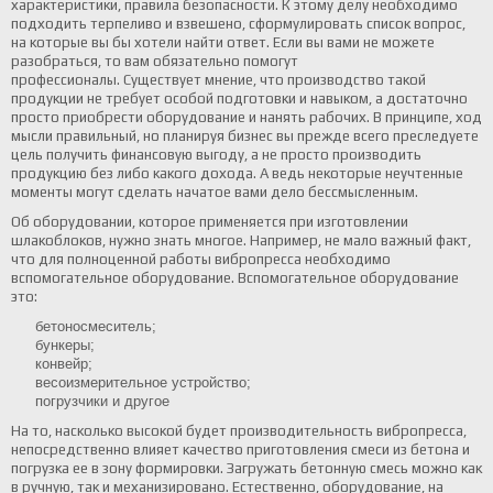
характеристики, правила безопасности. К этому делу необходимо
подходить терпеливо и взвешено, сформулировать список вопрос,
на которые вы бы хотели найти ответ. Если вы вами не можете
разобраться, то вам обязательно помогут
профессионалы.
Существует мнение, что производство такой
продукции не требует особой подготовки и навыком, а достаточно
просто приобрести оборудование и нанять рабочих. В принципе, ход
мысли правильный, но планируя бизнес вы прежде всего преследуете
цель получить финансовую выгоду, а не просто производить
продукцию без либо какого дохода. А ведь некоторые неучтенные
моменты могут сделать начатое вами дело бессмысленным.
Об оборудовании, которое применяется при изготовлении
шлакоблоков, нужно знать многое. Например, не мало важный факт,
что для полноценной работы вибропресса необходимо
вспомогательное оборудование. Вспомогательное оборудование
это:
бетоносмеситель;
бункеры;
конвейр;
весоизмерительное устройство;
погрузчики и другое
На то, насколько высокой будет производительность вибропресса,
непосредственно влияет качество приготовления смеси из бетона и
погрузка ее в зону формировки. Загружать бетонную смесь можно как
в ручную, так и механизировано. Естественно, оборудование, на