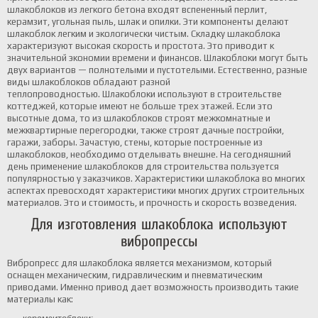
шлакоблоков из легкого бетона входят вспененный перлит,
керамзит, угольная пыль, шлак и опилки. Эти компоненты делают
шлакоблок легким и экологически чистым.
Складку шлакоблока
характеризуют высокая скорость и простота. Это приводит к
значительной экономии времени и финансов. Шлакоблоки могут быть
двух вариантов — полнотелыми и пустотелыми. Естественно, разные
виды шлакоблоков обладают разной
теплопроводностью.
Шлакоблоки используют в строительстве
коттеджей, которые имеют не больше трех этажей. Если это
высотные дома, то из шлакоблоков строят межкомнатные и
межквартирные перегородки, также строят дачные постройки,
гаражи, заборы.
Зачастую, стены, которые построенные из
шлакоблоков, необходимо отделывать внешне.
На сегодняшний
день применение шлакоблоков для строительства пользуется
популярностью у заказчиков. Характеристики шлакоблока во многих
аспектах превосходят характеристики многих других строительных
материалов. Это и стоимость, и прочность и скорость возведения.
Для изготовления шлакоблока используют
вибропрессы
Вибропресс для шлакоблока является механизмом, который
оснащен механическим, гидравлическим и пневматическим
приводами. Именно привод дает возможность производить такие
материалы как: