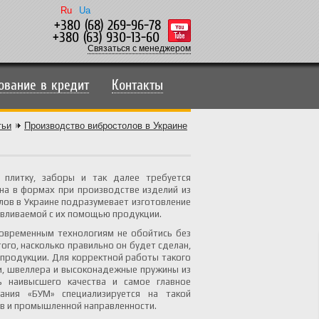
Ru
Ua
+380 (68) 269-96-78
+380 (63) 930-13-60
Связаться с менеджером
ование в кредит
Контакты
тьи
Производство вибростолов в Украине
 плитку, заборы и так далее требуется
она в формах при производстве изделий из
ов в Украине подразумевает изготовление
авливаемой с их помощью продукции.
овременным технологиям не обойтись без
го, насколько правильно он будет сделан,
продукции. Для корректной работы такого
и, швеллера и высоконадежные пружины из
ь наивысшего качества и самое главное
ания «БУМ» специализируется на такой
ов и промышленной направленности.