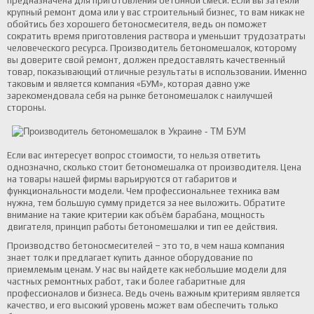
предназначена для приготовления бетонной смеси. Если вы затеяли
крупный ремонт дома или у вас строительный бизнес, то вам никак не
обойтись без хорошего бетоносмесителя, ведь он поможет
сократить время приготовления раствора и уменьшит трудозатраты
человеческого ресурса. Производитель бетономешалок, которому
вы доверите свой ремонт, должен предоставлять качественный
товар, показывающий отличные результаты в использовании. Именно
таковым и является компания «БУМ», которая давно уже
зарекомендовала себя на рынке бетономешалок с наилучшей
стороны.
Если вас интересует вопрос стоимости, то нельзя ответить
однозначно, сколько стоит бетономешалка от производителя. Цена
на товары нашей фирмы варьируются от габаритов и
функциональности модели. Чем профессиональнее техника вам
нужна, тем большую сумму придется за нее выложить. Обратите
внимание на такие критерии как объём барабана, мощность
двигателя, принцип работы бетономешалки и тип ее действия.
Производство бетоносмесителей – это то, в чем наша компания
знает толк и предлагает купить данное оборудование по
приемлемым ценам. У нас вы найдете как небольшие модели для
частных ремонтных работ, так и более габаритные для
профессионалов и бизнеса. Ведь очень важным критериям является
качество, и его высокий уровень может вам обеспечить только