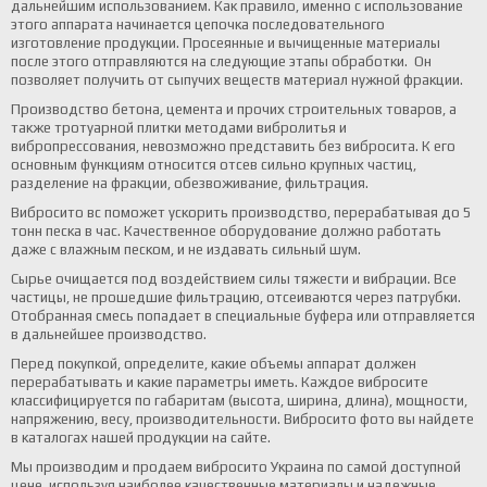
дальнейшим использованием. Как правило, именно с использование
этого аппарата начинается цепочка последовательного
изготовление продукции. Просеянные и вычищенные материалы
после этого отправляются на следующие этапы обработки. Он
позволяет получить от сыпучих веществ материал нужной фракции.
Производство бетона, цемента и прочих строительных товаров, а
также тротуарной плитки методами вибролитья и
вибропрессования, невозможно представить без вибросита. К его
основным функциям относится отсев сильно крупных частиц,
разделение на фракции, обезвоживание, фильтрация.
Вибросито вс поможет ускорить производство, перерабатывая до 5
тонн песка в час. Качественное оборудование должно работать
даже с влажным песком, и не издавать сильный шум.
Сырье очищается под воздействием силы тяжести и вибрации. Все
частицы, не прошедшие фильтрацию, отсеиваются через патрубки.
Отобранная смесь попадает в специальные буфера или отправляется
в дальнейшее производство.
Перед покупкой, определите, какие объемы аппарат должен
перерабатывать и какие параметры иметь. Каждое вибросите
классифицируется по габаритам (высота, ширина, длина), мощности,
напряжению, весу, производительности. Вибросито фото вы найдете
в каталогах нашей продукции на сайте.
Мы производим и продаем вибросито Украина по самой доступной
цене, используя наиболее качественные материалы и надежные