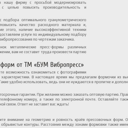
в нашу фирму с просьбой модернизировать
е с целью повысить производительность и
с подбора оптимального гранулометрического
повысить качество расходного материала и,
ме этого, наличие высокоэффективной техники
доставляем услуги по индивидуальному подбору
вибропрессования по чертежам заказчика.
ок металлические пресс-формы различных
жении, вам не составит труда произвести партию
-форм от ТМ «БУМ Вибропресс»
ете возможность ознакомиться с фотографиями
характеристики. В настоящее время мы предлагаем формочки из выс
Такие удобно использовать, ведь они не нуждаются в пропитке и допол
госрочные гарантии. При желании можно заказать оптовую партию. Прай
елефонному номеру, а также по электронной почте. Оставляйте такж
 связи. Ответ не заставит вас ждать!
тите внимание на геометрию и ровность краёв прессовочных форм. 
 обрывистые контуры. Расстояния между зонами формовки также име