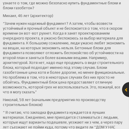
узнаете о том, где можно безопасно купить фундаментные блоки и
блоки газобетон?
Михаил, 46 лет (архитектор)
“Зачем нужен надежный фундамент? А затем, чтобы возвести
устойчивый и прочный объект и не беспокоится о том, что в скором
времени он вот-вот рухнет. Когда я занят проектированием
очередного проекта, я ужасно беспокоюсь за выбор материала для
фундамента. К большому сожалению, люди ужасно любят экономить
на вещах, на которых экономить нельзя. Бетонные блоки для
фундамента позволяют отложить беспокойство об устойчивости на
второй план и заняться более важными вещами. Например,
архитектурой. Хотя нет, надо еще продумать о виде строительного
блока, который подходит именно под этому случаю. Блоки
газобетонные цена хотя и более дорогие, но менее функциональные.
Но проблема в том, что в некоторых случаях без них просто не
обойтись. Фундаментный блок цена предоставляет отличную
возможность, которой грех не воспользоваться. Это, пожалуй, все
что я могу сказать”
Николай, 58 лет (начальник предприятия по производству
строительных блоков)
“ Я считаю, что закладка фундамента нуждается в лучших
материалах. Ежедневно, мне приходится сталкиваться с людьми,
которые ищут варианты подешевле, уезжают ни з чем, а через пару
лет съезжают не пойми куда, потому что видите ли “ДОМ У НАС