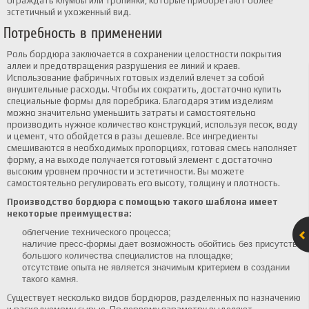
ограждать клумбы или тропинки, которые приобретают более
эстетичный и ухоженный вид.
Потребность в применении
Роль бордюра заключается в сохранении целостности покрытия
аллеи и предотвращения разрушения ее линий и краев.
Использование фабричных готовых изделий влечет за собой
внушительные расходы. Чтобы их сократить, достаточно купить
специальные формы для поребрика. Благодаря этим изделиям
можно значительно уменьшить затраты и самостоятельно
производить нужное количество конструкций, используя песок, воду
и цемент, что обойдется в разы дешевле. Все ингредиенты
смешиваются в необходимых пропорциях, готовая смесь наполняет
форму, а на выходе получается готовый элемент с достаточно
высоким уровнем прочности и эстетичности. Вы можете
самостоятельно регулировать его высоту, толщину и плотность.
Производство бордюра с помощью такого шаблона имеет
некоторые преимущества:
облегчение технического процесса;
наличие пресс-формы дает возможность обойтись без присутствия
большого количества специалистов на площадке;
отсутствие опыта не является значимым критерием в создании
такого камня.
Существует несколько видов бордюров, разделенных по назначению