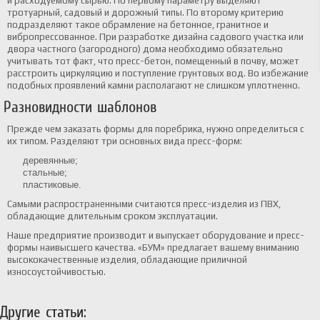
и расходуемому сырью. По первому параметру выделяют
тротуарный, садовый и дорожный типы. По второму критерию
подразделяют такое обрамление на бетонное, гранитное и
вибропрессованное. При разработке дизайна садового участка или
двора частного (загородного) дома необходимо обязательно
учитывать тот факт, что пресс-бетон, помещенный в почву, может
расстроить циркуляцию и поступление грунтовых вод. Во избежание
подобных проявлений камни располагают не слишком уплотненно.
Разновидности шаблонов
Прежде чем заказать формы для поребрика, нужно определиться с
их типом. Разделяют три основных вида пресс-форм:
деревянные;
стальные;
пластиковые.
Самыми распространенными считаются пресс-изделия из ПВХ,
обладающие длительным сроком эксплуатации.
Наше предприятие производит и выпускает оборудование и пресс-
формы наивысшего качества. «БУМ» предлагает вашему вниманию
высококачественные изделия, обладающие приличной
износоустойчивостью.
Другие статьи: