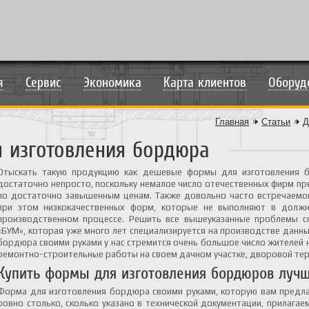
я
Сервис
Экономика
Карта клиентов
Оборуд
Главная
Статьи
Д
 изготовления бордюра
Отыскать такую продукцию как дешевые формы для изготовления 
достаточно непросто, поскольку немалое число отечественных фирм п
по достаточно завышенным ценам. Также довольно часто встречаемо
при этом низкокачественных форм, которые не выполняют в долж
производственном процессе. Решить все вышеуказанные проблемы сп
«БУМ», которая уже много лет специализируется на производстве данны
бордюра своими руками у нас стремится очень большое число жителей н
ремонтно-строительные работы на своем дачном участке, дворовой тер
Купить формы для изготовления бордюров лучш
Форма для изготовления бордюра своими руками, которую вам предла
ровно столько, сколько указано в технической документации, прилагае