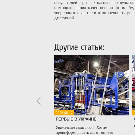
покупателей с разных населенных пункто
помощью наших качественных форм, буд
уверенны в качестве и долговечности ре
доступной.
Другие статьи:
2022-08-17
ние в кредит
ПЕРВЫЕ В УКРАИНЕ!
ия рада сообщить о
Уважаемые заказчики! Хотим
 заключили
проинформировать вас о том, что