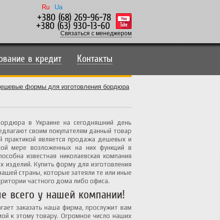
Ru
Ua
+380 (68) 269-96-78
+380 (63) 930-13-60
Связаться с менеджером
ование в кредит
Контакты
ешевые формы для изготовления бордюра
бордюра в Украине на сегодняшний день
редлагают своим покупателям данный товар
й практикой является продажа дешевых и
ной мере возложенных на них функций в
особна известная николаевская компания
х изделий. Купить форму для изготовления
ашей страны, которые затеяли те или иные
ритории частного дома либо офиса.
е всего у нашей компании!
гает заказать наша фирма, прослужит вам
мой к этому товару. Огромное число наших