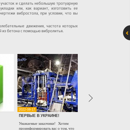
 участок и сделать небольшую тротуарную
кладки или, как вариант, изготовить ее
ертежи вибростола, при условии, что вы
олебательные движения, частота которых
ий из бетона с помощью вибролитья.
2022-08-17
2021-08-18
ПЕРВЫЕ В УКРАИНЕ!
Очередной проект 
компанией ZENITH
Уважаемые заказчики! Хотим
проинформировать вас о том, что
Уважаемые клиенты,