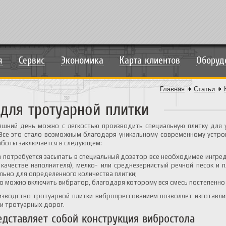
я
Сервис
Экономика
Карта клиентов
Оборуд
Главная
Статьи
 для тротуарной плитки
яшний день можно с легкостью производить специальную плитку для 
Все это стало возможным благодаря уникальному современному устрой
аботы заключается в следующем:
 потребуется засыпать в специальный дозатор все необходимее ингреди
 качестве наполнителя), мелко- или среднезернистый речной песок и
льно для определенного количества плитки;
го можно включить вибратор, благодаря которому вся смесь постепенно
изводство тротуарной плитки вибропрессованием позволяет изготавли
ки тротуарных дорог.
едставляет собой конструкция вибростола