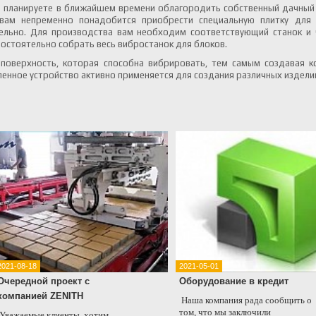
ы планируете в ближайшем времени облагородить собственный дачный
вам непременно понадобится приобрести специальную плитку для у
ельно. Для производства вам необходим соответствующий станок и ч
мостоятельно собрать весь вибростанок для блоков.
 поверхность, которая способна вибрировать, тем самым создавая к
ленное устройство активно применяется для создания различных издел
2021-08-18
2021-05-01
Очередной проект с
Оборудование в кредит
компанией ZENITH
Наша компания рада сообщить о
том, что мы заключили
Уважаемые клиенты, хотим