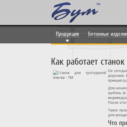
Продукция
Бетонные издели
Как работает станок
На сегодн
дорожек. 
принцип р
Для начала
щебень (в
индивидуа
После это
Такое про
для уклад
Что пр