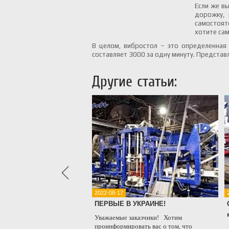
Если же в
дорожку, 
самостоят
хотите са
В целом, вибростол – это определенная
составляет 3000 за одну минуту. Представ
Другие статьи:
2022-08-17
ние в кредит
ПЕРВЫЕ В УКРАИНЕ!
ия рада сообщить о
Уважаемые заказчики! Хотим
 заключили
проинформировать вас о том, что